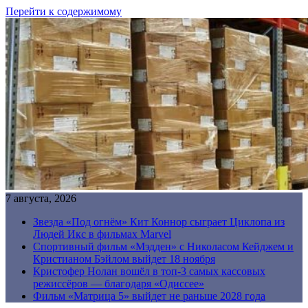
Перейти к содержимому
7 августа, 2026
Звезда «Под огнём» Кит Коннор сыграет Циклопа из
Людей Икс в фильмах Marvel
Спортивный фильм «Мэдден» с Николасом Кейджем и
Кристианом Бэйлом выйдет 18 ноября
Кристофер Нолан вошёл в топ-3 самых кассовых
режиссёров — благодаря «Одиссее»
Фильм «Матрица 5» выйдет не раньше 2028 года