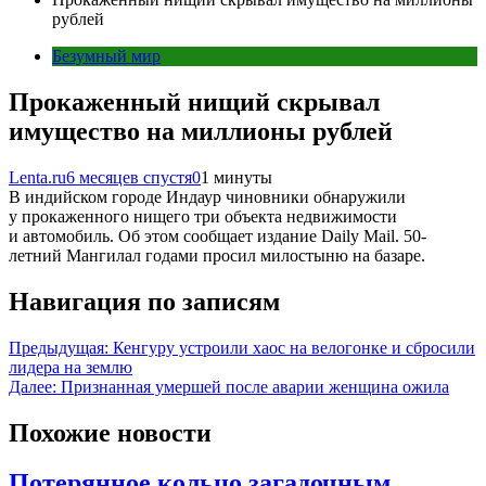
рублей
Безумный мир
Прокаженный нищий скрывал
имущество на миллионы рублей
Lenta.ru
6 месяцев спустя
0
1 минуты
В индийском городе Индаур чиновники обнаружили
у прокаженного нищего три объекта недвижимости
и автомобиль. Об этом сообщает издание Daily Mail. 50-
летний Мангилал годами просил милостыню на базаре.
Навигация по записям
Предыдущая:
Кенгуру устроили хаос на велогонке и сбросили
лидера на землю
Далее:
Признанная умершей после аварии женщина ожила
Похожие новости
Потерянное кольцо загадочным