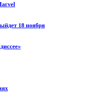
Marvel
ыйдет 18 ноября
диссее»
иях