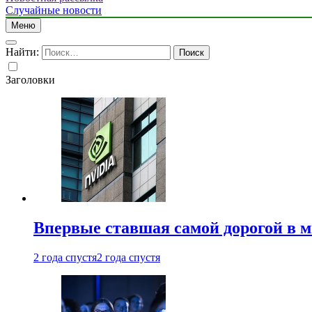
Случайные новости
Меню
Найти:
Заголовки
Впервые ставшая самой дорогой в 
2 года спустя
2 года спустя