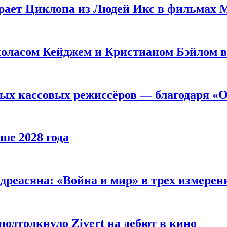
рает Циклопа из Людей Икс в фильмах 
оласом Кейджем и Кристианом Бэйлом в
ых кассовых режиссёров — благодаря «О
ше 2028 года
реасяна: «Война и мир» в трех измерен
одтолкнуло Zivert на дебют в кино