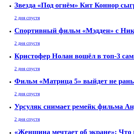
Звезда «Под огнём» Кит Коннор сыг
2 дня спустя
Спортивный фильм «Мэдден» с Ник
2 дня спустя
Кристофер Нолан вошёл в топ-3 сам
2 дня спустя
Фильм «Матрица 5» выйдет не рань
2 дня спустя
Урсуляк снимает ремейк фильма Анд
2 дня спустя
«Женщина мечтает об экране»: Что п