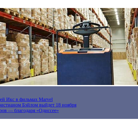
ей Икс в фильмах Marvel
истианом Бэйлом выйдет 18 ноября
ров — благодаря «Одиссее»