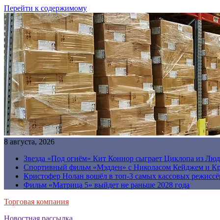
Перейти к содержимому
8 августа, 2026
Звезда «Под огнём» Кит Коннор сыграет Циклопа из Люд
Спортивный фильм «Мэдден» с Николасом Кейджем и Кр
Кристофер Нолан вошёл в топ-3 самых кассовых режиссё
Фильм «Матрица 5» выйдет не раньше 2028 года
Торговая компания
Новостная рассылка