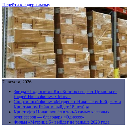
Перейти к содержимому
7 августа, 2026
Звезда «Под огнём» Кит Коннор сыграет Циклопа из
Людей Икс в фильмах Marvel
Спортивный фильм «Мэдден» с Николасом Кейджем и
Кристианом Бэйлом выйдет 18 ноября
Кристофер Нолан вошёл в топ-3 самых кассовых
режиссёров — благодаря «Одиссее»
Фильм «Матрица 5» выйдет не раньше 2028 года