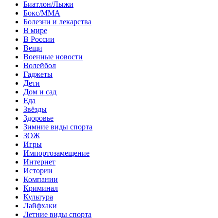
Биатлон/Лыжи
Бокс/MMA
Болезни и лекарства
В мире
В России
Вещи
Военные новости
Волейбол
Гаджеты
Дети
Дом и сад
Еда
Звёзды
Здоровье
Зимние виды спорта
ЗОЖ
Игры
Импортозамещение
Интернет
Истории
Компании
Криминал
Культура
Лайфхаки
Летние виды спорта