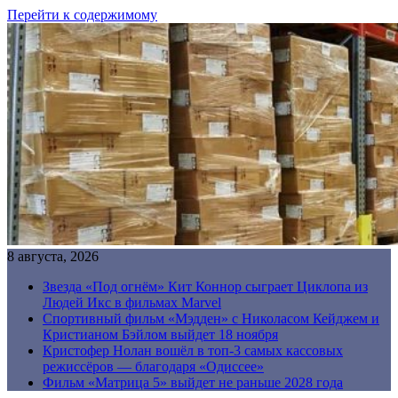
Перейти к содержимому
8 августа, 2026
Звезда «Под огнём» Кит Коннор сыграет Циклопа из
Людей Икс в фильмах Marvel
Спортивный фильм «Мэдден» с Николасом Кейджем и
Кристианом Бэйлом выйдет 18 ноября
Кристофер Нолан вошёл в топ-3 самых кассовых
режиссёров — благодаря «Одиссее»
Фильм «Матрица 5» выйдет не раньше 2028 года