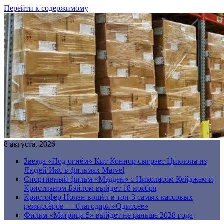
Перейти к содержимому
8 августа, 2026
Звезда «Под огнём» Кит Коннор сыграет Циклопа из
Людей Икс в фильмах Marvel
Спортивный фильм «Мэдден» с Николасом Кейджем и
Кристианом Бэйлом выйдет 18 ноября
Кристофер Нолан вошёл в топ-3 самых кассовых
режиссёров — благодаря «Одиссее»
Фильм «Матрица 5» выйдет не раньше 2028 года