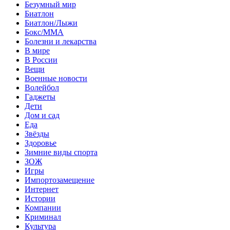
Безумный мир
Биатлон
Биатлон/Лыжи
Бокс/MMA
Болезни и лекарства
В мире
В России
Вещи
Военные новости
Волейбол
Гаджеты
Дети
Дом и сад
Еда
Звёзды
Здоровье
Зимние виды спорта
ЗОЖ
Игры
Импортозамещение
Интернет
Истории
Компании
Криминал
Культура