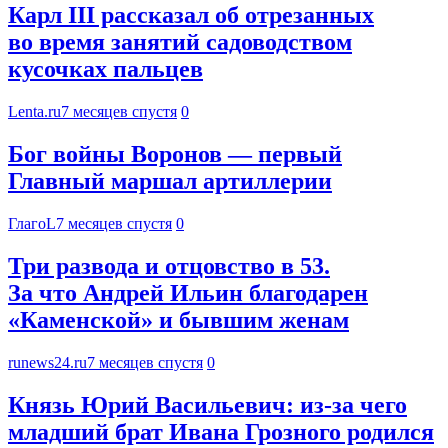
Карл III рассказал об отрезанных
во время занятий садоводством
кусочках пальцев
Lenta.ru
7 месяцев спустя
0
Бог войны Воронов — первый
Главный маршал артиллерии
ГлагоL
7 месяцев спустя
0
Три развода и отцовство в 53.
За что Андрей Ильин благодарен
«Каменской» и бывшим женам
runews24.ru
7 месяцев спустя
0
Князь Юрий Васильевич: из-за чего
младший брат Ивана Грозного родился