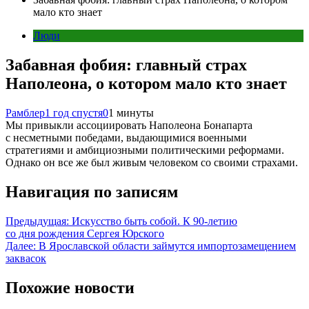
мало кто знает
Люди
Забавная фобия: главный страх
Наполеона, о котором мало кто знает
Рамблер
1 год спустя
0
1 минуты
Мы привыкли ассоциировать Наполеона Бонапарта
с несметными победами, выдающимися военными
стратегиями и амбициозными политическими реформами.
Однако он все же был живым человеком со своими страхами.
Навигация по записям
Предыдущая:
Искусство быть собой. К 90-летию
со дня рождения Сергея Юрского
Далее:
В Ярославской области займутся импортозамещением
заквасок
Похожие новости