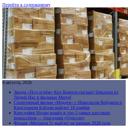
Перейти к содержимому
8 августа, 2026
Звезда «Под огнём» Кит Коннор сыграет Циклопа из
Людей Икс в фильмах Marvel
Спортивный фильм «Мэдден» с Николасом Кейджем и
Кристианом Бэйлом выйдет 18 ноября
Кристофер Нолан вошёл в топ-3 самых кассовых
режиссёров — благодаря «Одиссее»
Фильм «Матрица 5» выйдет не раньше 2028 года