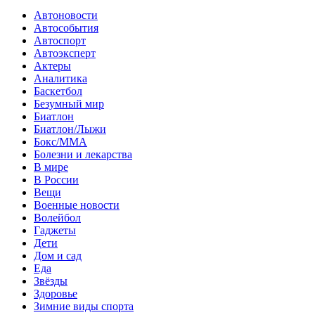
Автоновости
Автособытия
Автоспорт
Автоэксперт
Актеры
Аналитика
Баскетбол
Безумный мир
Биатлон
Биатлон/Лыжи
Бокс/MMA
Болезни и лекарства
В мире
В России
Вещи
Военные новости
Волейбол
Гаджеты
Дети
Дом и сад
Еда
Звёзды
Здоровье
Зимние виды спорта