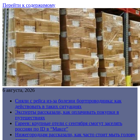
Перейти к содержимому
6 августа, 2026
Сняли с рейса из-за болезни бортпроводника: как
действовать в таких ситуациях
Эксперты рассказали, как оплачивать покупки в
путешествиях
Гареев: крупные отели с сентября смогут заселять
россиян по ID в “Максе”
Нижегородцам рассказали, как часто стоит мыть голову