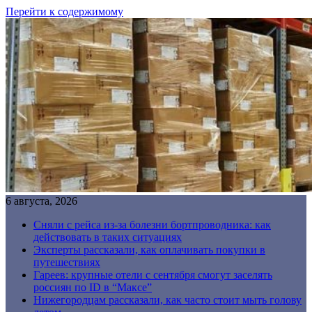
Перейти к содержимому
6 августа, 2026
Сняли с рейса из-за болезни бортпроводника: как
действовать в таких ситуациях
Эксперты рассказали, как оплачивать покупки в
путешествиях
Гареев: крупные отели с сентября смогут заселять
россиян по ID в “Максе”
Нижегородцам рассказали, как часто стоит мыть голову