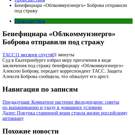
Бенефициара «Облкоммунэнерго» Боброва отправили
под стражу
Происшествия
Бенефициара «Облкоммунэнерго»
Боброва отправили под стражу
ТАСС
11 месяцев спустя
0
1 минуты
Суд в Екатеринбурге избрал меру пресечения в виде
заключения под стражу бенефициару «Облкоммунэнерго»
Алексею Боброву, передает корреспондент ТАСС. Защита
Алексея Боброва сообщила, что обжалует его арест.
Навигация по записям
Предыдущая:
Комнатное растение филодендрон: советы
по выращиванию и уходу в домашних условиях
Далее:
Покупка старинной вещи стоила жизни российскому
антиквару
Похожие новости