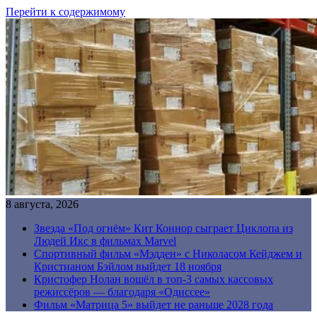
Перейти к содержимому
8 августа, 2026
Звезда «Под огнём» Кит Коннор сыграет Циклопа из
Людей Икс в фильмах Marvel
Спортивный фильм «Мэдден» с Николасом Кейджем и
Кристианом Бэйлом выйдет 18 ноября
Кристофер Нолан вошёл в топ-3 самых кассовых
режиссёров — благодаря «Одиссее»
Фильм «Матрица 5» выйдет не раньше 2028 года