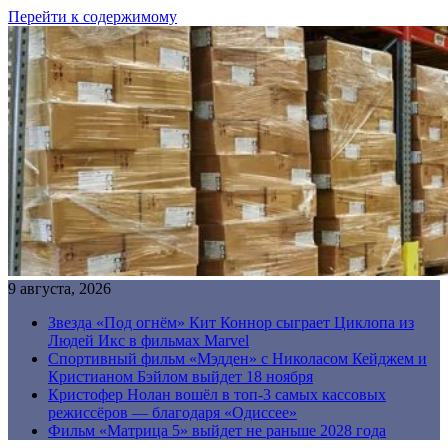
Перейти к содержимому
9 августа, 2026
Звезда «Под огнём» Кит Коннор сыграет Циклопа из
Людей Икс в фильмах Marvel
Спортивный фильм «Мэдден» с Николасом Кейджем и
Кристианом Бэйлом выйдет 18 ноября
Кристофер Нолан вошёл в топ-3 самых кассовых
режиссёров — благодаря «Одиссее»
Фильм «Матрица 5» выйдет не раньше 2028 года