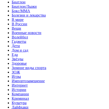
Биатлон
Биатлон/Лыжи
Бокс/MMA
Болезни и лекарства
В мире
В России
Вещи
Военные новости
Волейбол
Гаджеты
Дети
Дом и сад
Еда
Звёзды
Здоровье
Зимние виды спорта
ЗОЖ
Игры
Импортозамещение
Интернет
Истории
Компании
Криминал
Культура
Лайфхаки