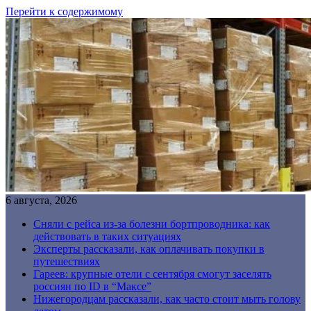
Перейти к содержимому
6 августа, 2026
Сняли с рейса из-за болезни бортпроводника: как
действовать в таких ситуациях
Эксперты рассказали, как оплачивать покупки в
путешествиях
Гареев: крупные отели с сентября смогут заселять
россиян по ID в “Максе”
Нижегородцам рассказали, как часто стоит мыть голову