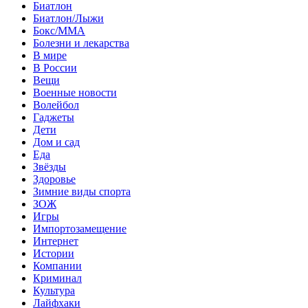
Биатлон
Биатлон/Лыжи
Бокс/MMA
Болезни и лекарства
В мире
В России
Вещи
Военные новости
Волейбол
Гаджеты
Дети
Дом и сад
Еда
Звёзды
Здоровье
Зимние виды спорта
ЗОЖ
Игры
Импортозамещение
Интернет
Истории
Компании
Криминал
Культура
Лайфхаки