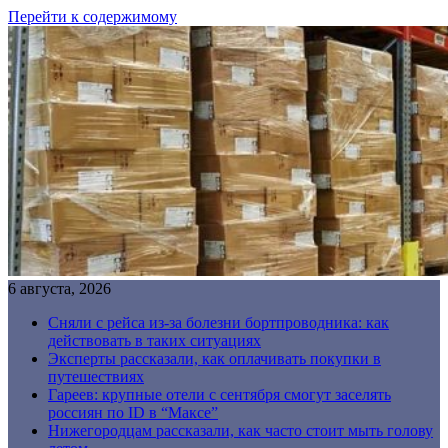
Перейти к содержимому
6 августа, 2026
Сняли с рейса из-за болезни бортпроводника: как
действовать в таких ситуациях
Эксперты рассказали, как оплачивать покупки в
путешествиях
Гареев: крупные отели с сентября смогут заселять
россиян по ID в “Максе”
Нижегородцам рассказали, как часто стоит мыть голову