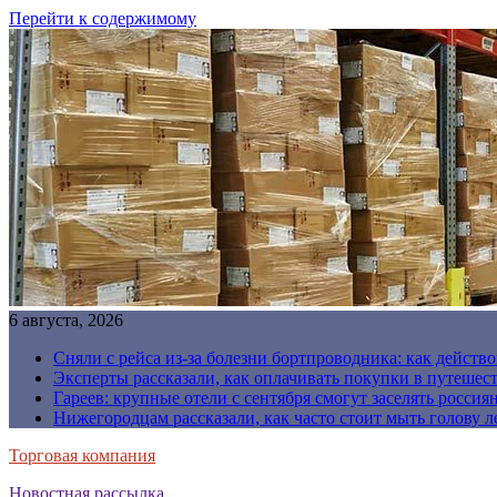
Перейти к содержимому
6 августа, 2026
Сняли с рейса из-за болезни бортпроводника: как действо
Эксперты рассказали, как оплачивать покупки в путешес
Гареев: крупные отели с сентября смогут заселять россия
Нижегородцам рассказали, как часто стоит мыть голову л
Торговая компания
Новостная рассылка