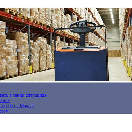
вать в таких ситуациях
твиях
н по ID в “Максе”
етом