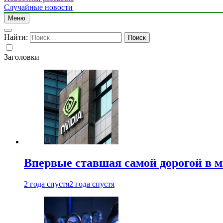
Случайные новости
Меню
Найти:
Заголовки
Впервые ставшая самой дорогой в 
2 года спустя
2 года спустя