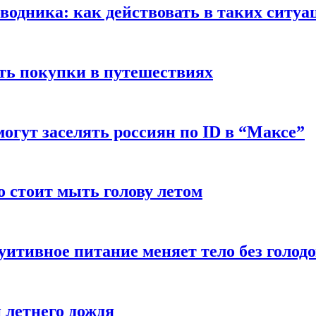
оводника: как действовать в таких ситуа
ть покупки в путешествиях
могут заселять россиян по ID в “Максе”
о стоит мыть голову летом
уитивное питание меняет тело без голод
 летнего дождя