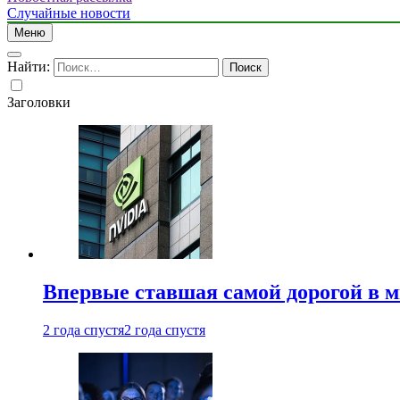
Случайные новости
Меню
Найти:
Заголовки
Впервые ставшая самой дорогой в 
2 года спустя
2 года спустя