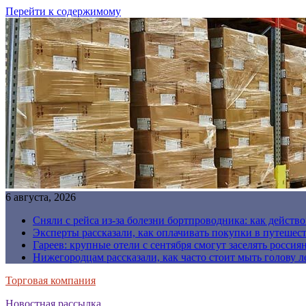
Перейти к содержимому
6 августа, 2026
Сняли с рейса из-за болезни бортпроводника: как действо
Эксперты рассказали, как оплачивать покупки в путешес
Гареев: крупные отели с сентября смогут заселять россия
Нижегородцам рассказали, как часто стоит мыть голову л
Торговая компания
Новостная рассылка