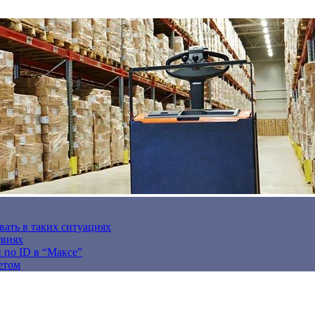
вать в таких ситуациях
твиях
н по ID в “Максе”
етом