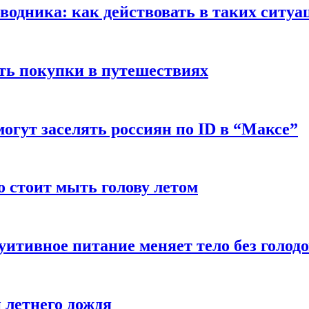
оводника: как действовать в таких ситуа
ть покупки в путешествиях
могут заселять россиян по ID в “Максе”
о стоит мыть голову летом
уитивное питание меняет тело без голод
 летнего дождя