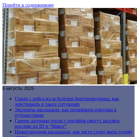
Перейти к содержимому
6 августа, 2026
Сняли с рейса из-за болезни бортпроводника: как
действовать в таких ситуациях
Эксперты рассказали, как оплачивать покупки в
путешествиях
Гареев: крупные отели с сентября смогут заселять
россиян по ID в “Максе”
Нижегородцам рассказали, как часто стоит мыть голову